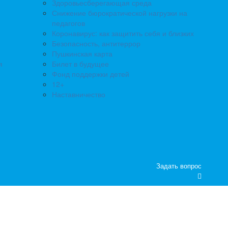
Здоровьесберегающая среда
Снижение бюрократической нагрузки на
педагогов
Коронавирус: как защитить себя и близких
Безопасность, антитеррор
Пушкинская карта
я
Билет в будущее
Фонд поддержки детей
12+
Наставничество
Задать вопрос