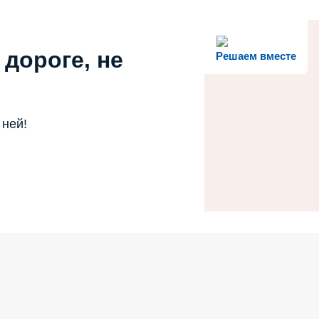
:255%; left:0"
 дороге, не
Решаем вместе
 ней!