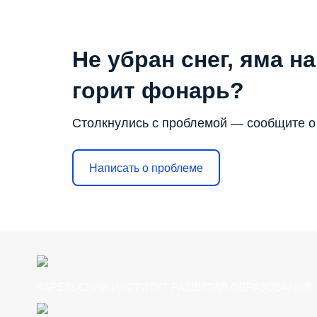
Click edit butstyle="position:absolute; margin:0; padding:0; top
Не убран снег, яма на
горит фонарь?
Столкнулись с проблемой — сообщите о
Написать о проблеме
ton to change this html
КАРЕЛЬСКИЙ ИНСТИТУТ РАЗВИТИЯ ОБРАЗОВАНИЯ