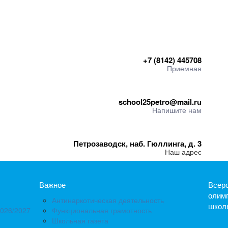
+7 (8142) 445708
Приемная
school25petro@mail.ru
Напишите нам
Петрозаводск, наб. Гюллинга, д. 3
Наш адрес
Важное
Всер
олим
Антинаркотическая деятельность
школ
2026/2027
Функциональная грамотность
Школьная газета