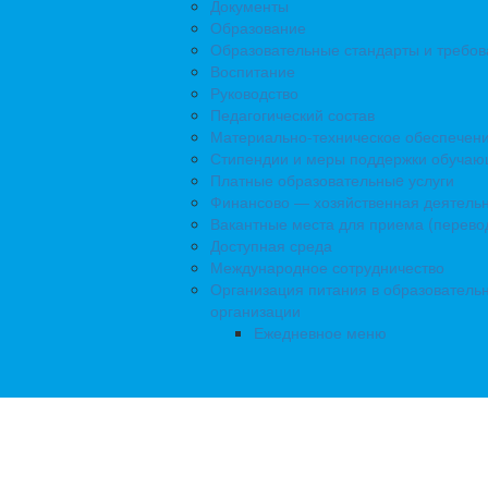
Документы
Образование
Образовательные стандарты и требов
Воспитание
Руководство
Педагогический состав
Материально-техническое обеспечен
Стипендии и меры поддержки обуча
Платные образовательныe услуги
Финансово — хозяйственная деятельн
Вакантные места для приема (перево
Доступная среда
Международное сотрудничество
Организация питания в образователь
организации
Ежедневное меню