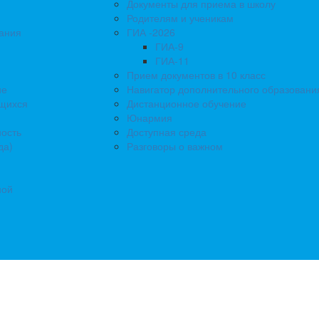
Документы для приема в школу
Родителям и ученикам
ания
ГИА -2026
ГИА-9
ГИА-11
Прием документов в 10 класс
ие
Навигатор дополнительного образовани
ющихся
Дистанционное обучение
Юнармия
ость
Доступная среда
да)
Разговоры о важном
ной