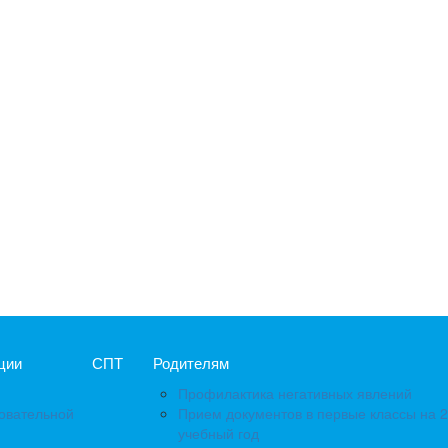
ции
СПТ
Родителям
Профилактика негативных явлений
зовательной
Прием документов в первые классы на 
учебный год