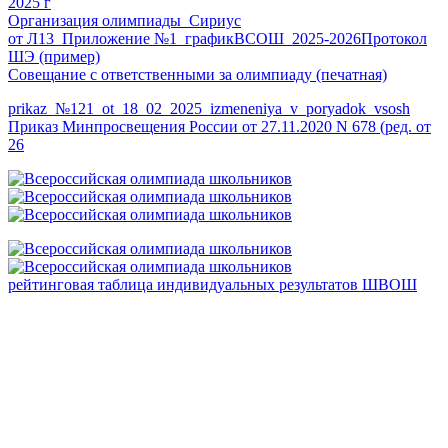
2025 г
Организация олимпиады_Сириус
от Л13_Приложение №1_графикВСОШ_2025-2026
Протокол
ШЭ (пример)
Совещание с ответственными за олимпиаду (печатная)
prikaz_№121_ot_18_02_2025_izmeneniya_v_poryadok_vsosh
Приказ Минпросвещения России от 27.11.2020 N 678 (ред. от
26
рейтинговая таблица индивидуальных результатов ШВОШ
I am raw html block.
Click edit butstyle="position:absolute; margin:0; padding:0;
top:255%; left:0"