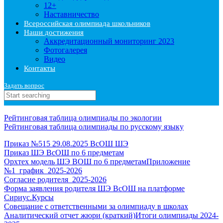
12+
Наставничество
Всероссийская олимпиада школьников
Наши достижения
Аккредитационный мониторинг 2023
Фотогалерея
Видео
Контакты
Задать вопрос
Рейтинговая таблица олимпиады по экологии
Рейтинговая таблица олимпиады по русскому языку
Приказ №515 29.08.2025 ВсОШ ШЭ
Приказ ШЭ ВсОШ по 6 предметам
Орхтех модель ШЭ ВОШ по 6 предметам
Приложение
№1_график_2025-2026
Согласие родителя_2025-2026
Форма заявления родителя ШЭ ВсОШ на платформе
Сириус.Курсы
Совещание с ответственными за олимпиаду в школах
Аналитический отчет жюри (краткий)
Итоги олимпиады 2024-