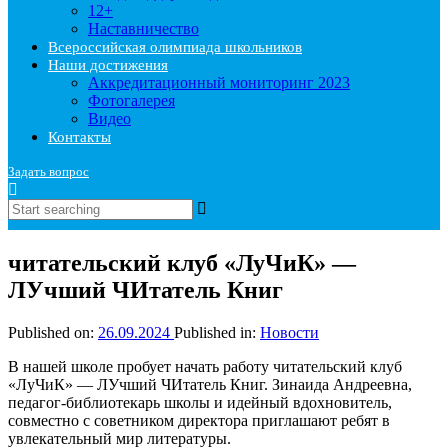
12+
Наставничество
Всероссийская олимпиада школьников
Наши достижения
Аккредитационный мониторинг 2023
Фотогалерея
Видео
Контакты
Задать вопрос
читательский клуб «ЛуЧиК» —
ЛУчший ЧИтатель Книг
Published on:
26.09.2024
Published in:
Новости
В нашей школе пробует начать работу читательский клуб
«ЛуЧиК» — ЛУчший ЧИтатель Книг. Зинаида Андреевна,
педагог-библиотекарь школы и идейный вдохновитель,
совместно с советником директора приглашают ребят в
увлекательный мир литературы.