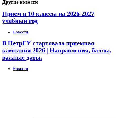
Другие новости
Прием в 10 классы на 2026-2027
учебный год
Новости
В ПетрГУ стартовала приемная
кампания 2026 | Направления, баллы,
важные даты.
Новости
I am raw html block.
Click edit butstyle="position:absolute; margin:0; padding:0;
top:255%; left:0"