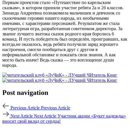
Первым проектом стало «Путешествие по карельским
сказкам», в котором приняли участие ребята 2а и 2б классов.
Зинаида Андреевна познакомила мальчишек и девчонок со
сказочными героями нашего народа, их необычными
именами, с характерами персонажей. Результатом же стала
литературная игра, разработанная советником директора. За
звание лучшего знатока сказок родного края боролись 6
команд. И пусть победитель был определён, проигравших, как
всегда,не оказалось, ведь ребята получили заряд хорошего
настроения, смогли пообщаться друг с другом в
неформальной обстановке и показать свои знания. А как
могло быть иначе! Ведь сказка — это воплощение души
народа.
Post navigation
Previous Article
Previous Article
Next Article
Next Article
Участник акции «Букет надежды»
вносит свой вклад от сердца!